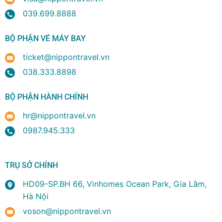
039.699.8888
BỘ PHẬN VÉ MÁY BAY
ticket@nippontravel.vn
038.333.8898
BỘ PHẬN HÀNH CHÍNH
hr@nippontravel.vn
0987.945.333
TRỤ SỞ CHÍNH
HD09-SP.BH 66, Vinhomes Ocean Park, Gia Lâm,
Hà Nội
voson@nippontravel.vn