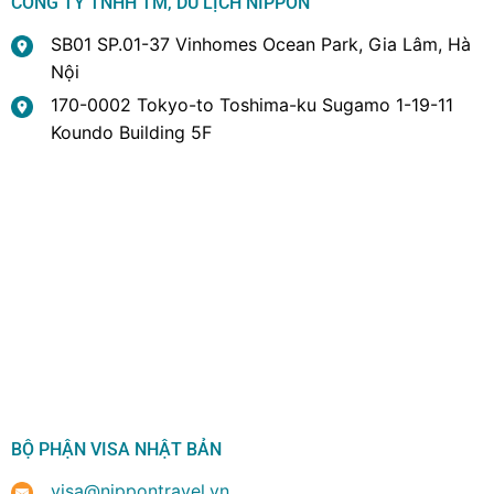
CÔNG TY TNHH TM, DU LỊCH NIPPON
SB01 SP.01-37 Vinhomes Ocean Park, Gia Lâm, Hà
Nội
170-0002 Tokyo-to Toshima-ku Sugamo 1-19-11
Koundo Building 5F
BỘ PHẬN VISA NHẬT BẢN
visa@nippontravel.vn