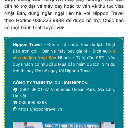
cần hỗ trợ đặt vé máy bay hoặc tư vấn về thủ tục visa
Nhật Bản, đừng ngần ngại liên hệ với Nippon Travel
theo Hotline 038.333.8898 để được hỗ trợ. Chúc bạn
có một hành trình tuyệt vời!
Nippon Travel
- Đơn vị tổ chức Tour du lịch Nhật
Bản trọn gói - Bán vé máy bay giá rẻ -
Dịch vụ
xin
visa du lịch Nhật Bản
Nhanh - Tỷ lệ đậu 98%. Nếu
quý khách có nhu cầu: Mua bảo hiểm du lịch, Sim du
lịch thì hay liên hệ ngay tới Nippon Travel.
CÔNG TY TNHH TM, DU LỊCH NIPPON
🏘 SB01 SP.01-37 Vinhomes Ocean Park, Gia Lâm,
Hà Nội
☎ 039.699.8888
🌏 https://nippontravel.vn