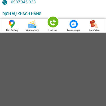
0987.945.333
DỊCH VỤ KHÁCH HÀNG
Liên hệ chúng tôi
Tìm đường
Vé máy bay
Hotline
Messenger
Làm Visa
THEO DÕI CHÚNG TÔI
VÉ TỐT VISA NHANH