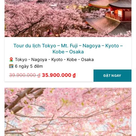
Tour du lịch Tokyo – Mt. Fuji – Nagoya – Kyoto –
Kobe – Osaka
Tokyo - Nagoya - Kyoto - Kobe - Osaka
6 ngày 5 đêm
39.900.000
₫
35.900.000
₫
ĐẶT NGAY
Giá
Giá
gốc
hiện
là:
tại
39.900.000 ₫.
là:
35.900.000 ₫.