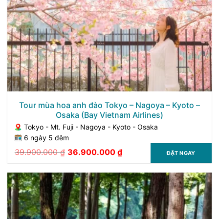
Tour mùa hoa anh đào Tokyo – Nagoya – Kyoto –
Osaka (Bay Vietnam Airlines)
Tokyo - Mt. Fuji - Nagoya - Kyoto - Osaka
6 ngày 5 đêm
39.900.000
₫
36.900.000
₫
ĐẶT NGAY
Giá
Giá
gốc
hiện
là:
tại
39.900.000 ₫.
là:
36.900.000 ₫.