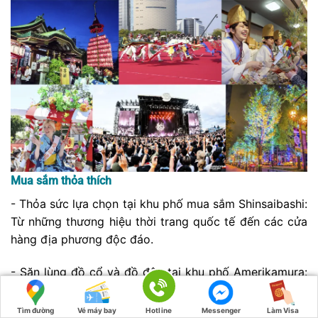
Mua sắm thỏa thích
- Thỏa sức lựa chọn tại khu phố mua sắm Shinsaibashi:
Từ những thương hiệu thời trang quốc tế đến các cửa
hàng địa phương độc đáo.
- Săn lùng đồ cổ và đồ độc tại khu phố Amerikamura:
Nơi tập trung những cửa hàng vintage, đồ secondhand
và các sản phẩm độc đáo.
Tìm đường
Vé máy bay
Hotline
Messenger
Làm Visa