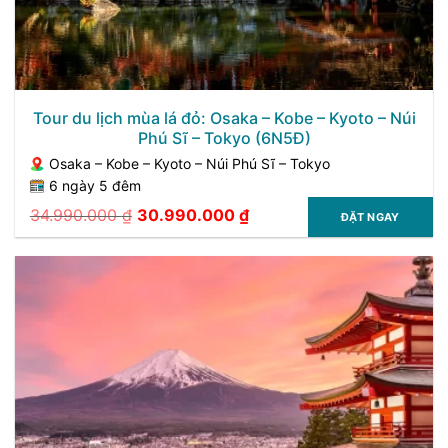
Tour du lịch mùa lá đỏ: Osaka – Kobe – Kyoto – Núi
Phú Sĩ – Tokyo (6N5Đ)
Osaka – Kobe – Kyoto – Núi Phú Sĩ – Tokyo
6 ngày 5 đêm
34.990.000
₫
30.990.000
₫
ĐẶT NGAY
Giá
Giá
gốc
hiện
là:
tại
34.990.000 ₫.
là:
30.990.000 ₫.