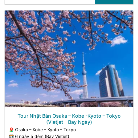
gốc
hiện
là:
tại
29.990.000 ₫.
là:
26.990.000 ₫.
Tour Nhật Bản Osaka – Kobe -Kyoto – Tokyo
(Vietjet – Bay Ngày)
Osaka – Kobe – Kyoto – Tokyo
6 ngày 5 đêm (Bay Vietjet)