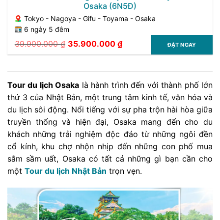
Osaka (6N5Đ)
Tokyo - Nagoya - Gifu - Toyama - Osaka
6 ngày 5 đêm
39.900.000
₫
35.900.000
₫
ĐẶT NGAY
Giá
Giá
gốc
hiện
là:
tại
39.900.000 ₫.
là:
35.900.000 ₫.
Tour du lịch Osaka
là hành trình đến với thành phố lớn
thứ 3 của Nhật Bản, một trung tâm kinh tế, văn hóa và
du lịch sôi động. Nổi tiếng với sự pha trộn hài hòa giữa
truyền thống và hiện đại, Osaka mang đến cho du
khách những trải nghiệm độc đáo từ những ngôi đền
cổ kính, khu chợ nhộn nhịp đến những con phố mua
sắm sầm uất, Osaka có tất cả những gì bạn cần cho
một
Tour du lịch Nhật Bản
trọn vẹn.