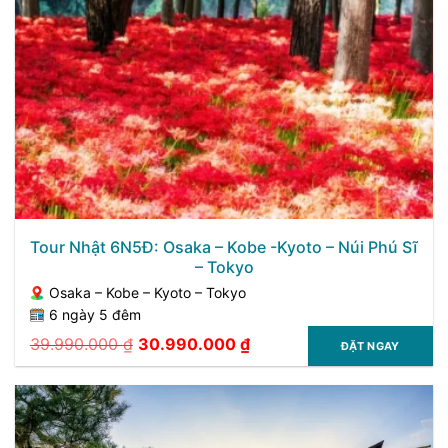
Tour Nhật 6N5Đ: Osaka – Kobe -Kyoto – Núi Phú Sĩ
– Tokyo
Osaka – Kobe – Kyoto – Tokyo
6 ngày 5 đêm
39.990.000
₫
30.990.000
₫
ĐẶT NGAY
Giá
Giá
gốc
hiện
là:
tại
39.990.000 ₫.
là:
30.990.000 ₫.