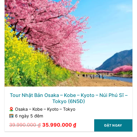
Tour Nhật Bản Osaka – Kobe – Kyoto – Núi Phú Sĩ –
Tokyo (6N5Đ)
Osaka – Kobe – Kyoto – Tokyo
6 ngày 5 đêm
39.990.000
₫
35.990.000
₫
ĐẶT NGAY
Giá
Giá
gốc
hiện
là:
tại