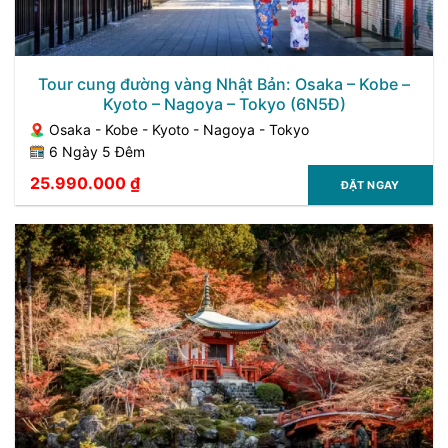
Tour cung đường vàng Nhật Bản: Osaka – Kobe –
Kyoto – Nagoya – Tokyo (6N5Đ)
Osaka - Kobe - Kyoto - Nagoya - Tokyo
6 Ngày 5 Đêm
25.990.000
₫
ĐẶT NGAY