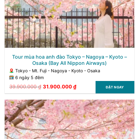
Tour mùa hoa anh đào Tokyo – Nagoya – Kyoto –
Osaka (Bay All Nippon Airways)
Tokyo - Mt. Fuji - Nagoya - Kyoto - Osaka
6 ngày 5 đêm
39.900.000
₫
31.900.000
₫
ĐẶT NGAY
Giá
Giá
gốc
hiện
là:
tại
39.900.000 ₫.
là:
31.900.000 ₫.