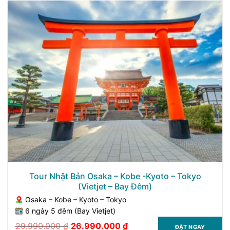
39.990.000 ₫.
là:
35.990.000 ₫.
Tour Nhật Bản Osaka – Kobe -Kyoto – Tokyo
(Vietjet – Bay Đêm)
Osaka – Kobe – Kyoto – Tokyo
6 ngày 5 đêm (Bay Vietjet)
29.990.000
₫
26.990.000
₫
ĐẶT NGAY
Giá
Giá