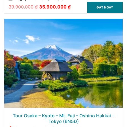
39.900.000
₫
35.900.000
₫
ĐẶT NGAY
Giá
Giá
gốc
hiện
là:
tại
39.900.000 ₫.
là:
35.900.000 ₫.
Tour Osaka – Kyoto – Mt. Fuji – Oshino Hakkai –
Tokyo (6N5Đ)