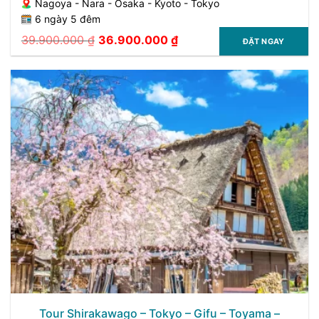
Nagoya - Nara - Osaka - Kyoto - Tokyo
6 ngày 5 đêm
39.900.000
₫
36.900.000
₫
ĐẶT NGAY
Giá
Giá
gốc
hiện
là:
tại
39.900.000 ₫.
là:
36.900.000 ₫.
Tour Shirakawago – Tokyo – Gifu – Toyama –