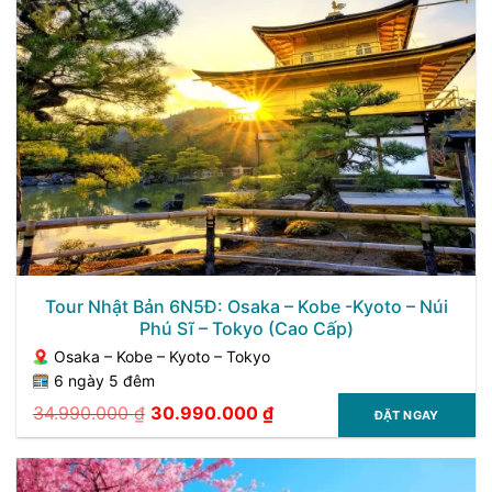
Tour Nhật Bản 6N5Đ: Osaka – Kobe -Kyoto – Núi
Phú Sĩ – Tokyo (Cao Cấp)
Osaka – Kobe – Kyoto – Tokyo
6 ngày 5 đêm
34.990.000
₫
30.990.000
₫
ĐẶT NGAY
Giá
Giá
gốc
hiện
là:
tại
34.990.000 ₫.
là:
30.990.000 ₫.