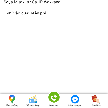
nhiệt độ.
– Chuẩn bị vật dụng: Mang theo giày thích hợp cho
môi trường đất đá hoặc tuyết phủ, đèn pin và đồ ăn dự
trữ nếu bạn dự định thám hiểm khu vực.
– An toàn du lịch: Tuân thủ các quy định và hướng dẫn
tại các công trình công cộng và trong khu vực tự
nhiên. Lưu ý về nguy cơ gặp gấu và động vật hoang
dã khác.
– Giao thông: Nếu bạn đi bằng xe, hãy kiểm tra tình
hình giao thông và đường đi từ Sapporo hoặc các
thành phố lân cận.
– Lịch trình thăm quan: Xác định trước những điểm
quan trọng bạn muốn thăm như Wakkanai Park, Chợ
Wakkanai Fukko, và bãi biển Sakanoshita để tận hưởng
Tìm đường
Vé máy bay
Hotline
Messenger
Làm Visa
hết lợi ích của chuyến đi của bạn.