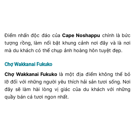
Ngoài ra, chợ còn có không gian tái hiện khu mua sắm
Wakkanai thời Showa. Đây chắc chắn là một điểm đến
hấp dẫn trong chuyến hành trình khám phá Wakkanai
Park.
– Địa chỉ: 1-6-28 Minato, Wakkanai, Hokkaido 097-
0021