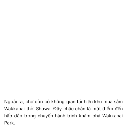
– Thời gian: 15 phút đi bộ từ ga JR Wakkanai
– Giờ hoạt động: 8h00 – 18h00
– Phí vào cửa: Miễn phí
Wakkanai Sakanoshita Beach
Wakkanai Sakanoshita Beach
được ví như một viên
ngọc được giấu kín tại Wakkanai – Nơi hoàn hảo cho
những thích sự riêng tư tuyệt đối. Dưới ánh nắng mặt
trời, bạn có thể thả mình vào bãi cát trắng mịn, đắm
mình trong biển xanh ngọc bích và tận hưởng khoảnh
khắc tĩnh lặng.