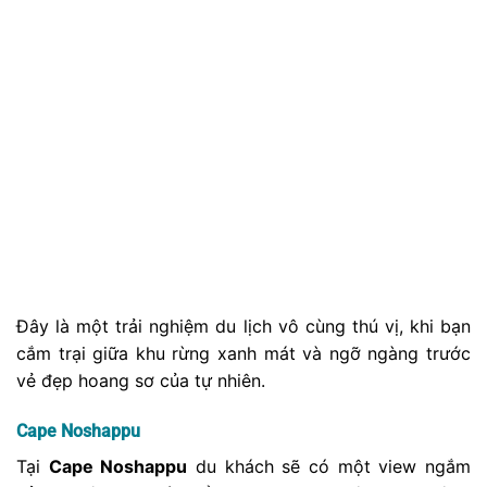
Đây là một trải nghiệm du lịch vô cùng thú vị, khi bạn
cắm trại giữa khu rừng xanh mát và ngỡ ngàng trước
vẻ đẹp hoang sơ của tự nhiên.
Cape Noshappu
Tại
Cape Noshappu
du khách sẽ có ​​một view ngắm
cảnh tuyệt đẹp. Với biển xanh bao la, không gian rộng
lớn cùng những làn gió biển mát lạnh,… sẽ làm cho
chuyến tham quan của bạn trở nên thú vị hơn bao giờ
hết.