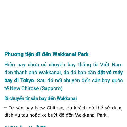
Phương tiện đi đến Wakkanai Park
Hiện nay chưa có chuyến bay thẳng từ Việt Nam
đến thành phố Wakkanai, do đó bạn cần
đặt vé máy
bay đi Tokyo
. Sau đó nối chuyến đến sân bay quốc
tế New Chitose (Sapporo).
Di chuyển từ sân bay đến Wakkanai
– Từ sân bay New Chitose, du khách có thể sử dụng
dịch vụ tàu hoặc xe buýt để đến Wakkanai Park.
1/ Đi bằng Xe Ô Tô
– Đường đi: Sapporo -> Đường cao tốc Sapporo
Expressway (Sapporo Kita IC) -> Đường cao tốc
Asahikawa-Monbetsu Expressway (Asahikawa Nishi