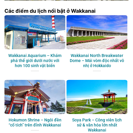
Các điểm du lịch nổi bật ở Wakkanai
Wakkanai Aquarium – Khám
Wakkanai North Breakwater
phá thế giới dưới nước với
Dome – Mái vòm độc nhất vô
hơn 100 sinh vật biển
nhị ở Hokkaido
Hokumon Shrine – Ngôi đền
Soya Park – Công viên lịch
“cổ tích” trên đỉnh Wakkanai
sử & văn hóa lớn nhất
Wakkanai