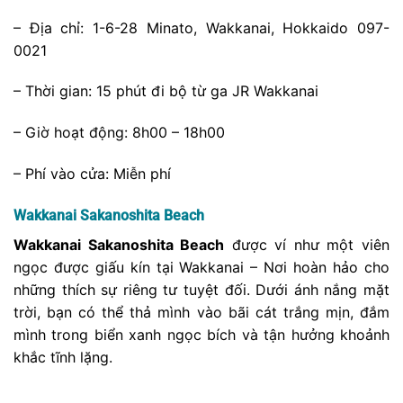
Đây là nơi để bạn kết nối với thiên nhiên, ngắm nhìn
cảnh biển bao la và thưởng thức sự yên bình của cuộc
sống ven biển.
Wakkanai Sakanoshita Beach
là một
viên ngọc quý đối với những người tìm kiếm sự tĩnh
lặng và bình yên giữa vẻ đẹp hoang sơ của tự nhiên.
Wakkanai Kita Bohatei Dome
Bến tàu phía bắc của Cảng Wakkanai từng được sử
dụng làm điểm xây dựng các đê chắn sóng từ năm
1931 đến năm 1936.
Wakkanai Kita Bohatei Dome
có