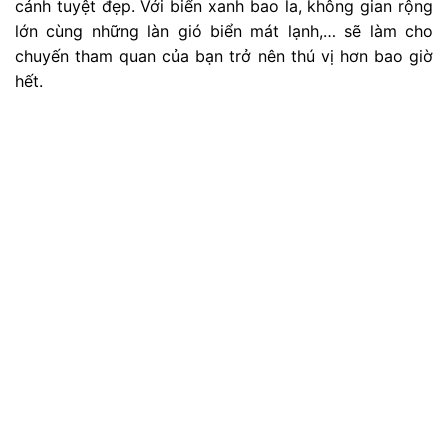
Điểm nhấn độc đáo của
Cape Noshappu
chính là bức
tượng rồng, làm nổi bật khung cảnh nơi đây và là nơi
mà du khách có thể chụp ảnh hoàng hôn tuyệt đẹp.
Chợ Wakkanai Fukuko
Chợ Wakkanai Fukuko
là một địa điểm không thể bỏ
lỡ đối với những người yêu thích hải sản tươi sống. Nơi
đây sẽ làm hài lòng vị giác của du khách với những
quầy bán cá tươi ngon nhất.