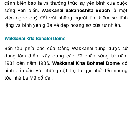
Du khách có thể chụp được nhiều bức với view siêu
nghệ thuật tại đây, nhất là lúc hoàng hôn xuống. Ngoài
ra, nếu đi lên cầu thang cạnh mái vòm chắn sóng, du
khách có thể nhìn thấy bờ biển với bờ cát ánh vàng
tuyệt đẹp ngay trước mặt.
– Địa chỉ: 1 Kaiun, Wakkanai, Hokkaido 097-0023
– Cách đi: 5 phút đi bộ từ ga JR Wakkanai
– Giờ hoạt động: Mở cửa cả ngày.
– Phí vào cửa: Miễn phí
Path of White Shells
Cách Wakkanai Park khoảng 35km về phía đông, có