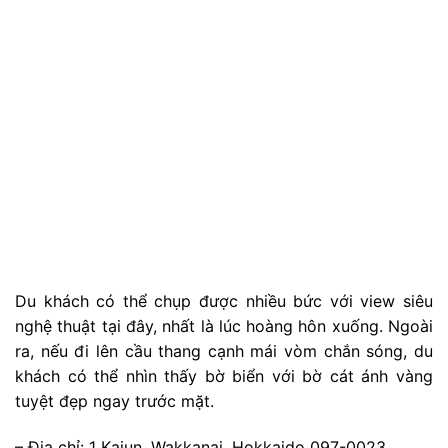
một ngọn đồi thoai thoải tên là Soya Hills. Ở đây có
một địa điểm nổi tiếng tên là
Con đường sò điệp
(
Path of White Shells
)
trải dài 3km.
Lớp vỏ sò trắng của
con đường tương phản tuyệt đẹp giữa bầu trời trong xanh,
biển và đồng cỏ tạo nên một cảnh quan độc đáo.
– Địa chỉ: Soya, Wakkanai, Hokkaido 097-0000
– Cách đi: Đi xe buýt (50 phút) trên Tuyến Tengoku
Soya Misaki từ Ga JR Wakkanai.
– Phí vào cửa: Miễn phí