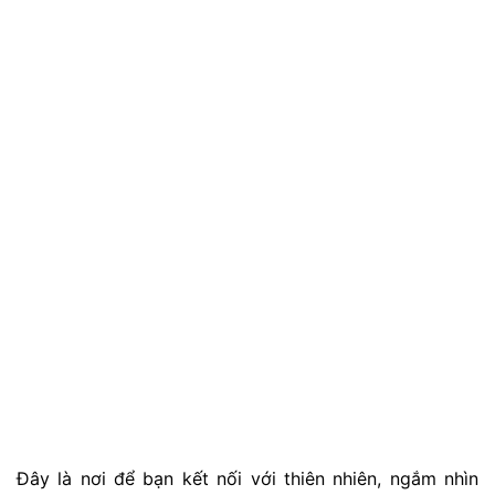
hình bán cầu với những cột trụ to gợi nhớ đến những
tòa nhà La Mã cổ đại.