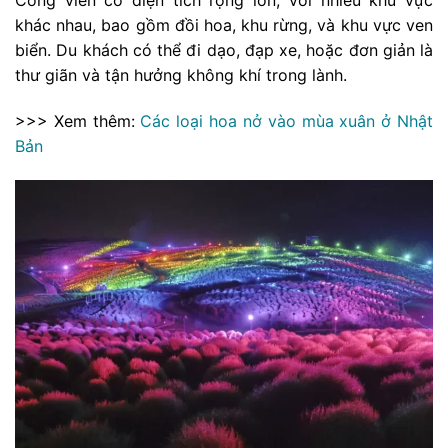
Công viên có diện tích rộng lớn, với nhiều khu vực
khác nhau, bao gồm đồi hoa, khu rừng, và khu vực ven
biển. Du khách có thể đi dạo, đạp xe, hoặc đơn giản là
thư giãn và tận hưởng không khí trong lành.
>>> Xem thêm:
Các loại hoa nở vào mùa xuân ở Nhật
Bản