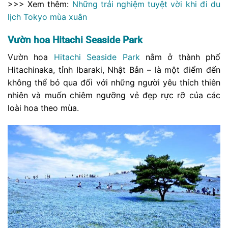
>>> Xem thêm:
Những trải nghiệm tuyệt vời khi đi du
lịch Tokyo mùa xuân
Vườn hoa Hitachi Seaside Park
Vườn hoa
Hitachi Seaside Park
nằm ở thành phố
Hitachinaka, tỉnh Ibaraki, Nhật Bản – là một điểm đến
không thể bỏ qua đối với những người yêu thích thiên
nhiên và muốn chiêm ngưỡng vẻ đẹp rực rỡ của các
loài hoa theo mùa.