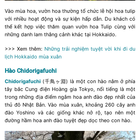
Vào mùa hoa, vườn hoa thường tổ chức lễ hội hoa tulip
với nhiều hoạt động và sự kiện hấp dẫn. Du khách có
thể kết hợp việc thăm quan vườn hoa Tulip cùng với
những danh lam thắng cảnh khác tại Hokkaido.
>>> Xem thêm:
Những trải nghiệm tuyệt vời khi đi du
lịch Hokkaido mùa xuân
Hào Chidorigafuchi
Chidorigafuchi
(千鳥ヶ淵) là một con hào nằm ở phía
tây bắc Cung điện Hoàng gia Tokyo, nổi tiếng là một
trong những địa điểm ngắm hoa anh đào đẹp nhất của
thủ đô Nhật Bản. Vào mùa xuân, khoảng 260 cây anh
đào Yoshino và các giống khác nở rộ, tạo nên một
đường hầm hoa anh đào tuyệt đẹp dọc theo con hào.