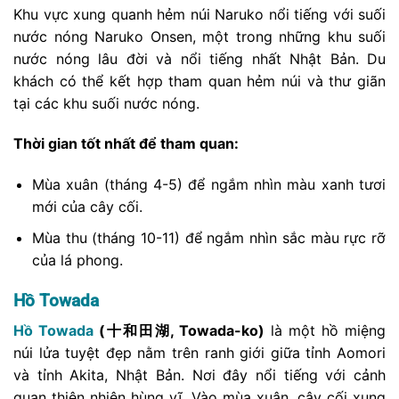
Khu vực xung quanh hẻm núi Naruko nổi tiếng với suối
nước nóng Naruko Onsen, một trong những khu suối
nước nóng lâu đời và nổi tiếng nhất Nhật Bản. Du
khách có thể kết hợp tham quan hẻm núi và thư giãn
tại các khu suối nước nóng.
Thời gian tốt nhất để tham quan:
Mùa xuân (tháng 4-5) để ngắm nhìn màu xanh tươi
mới của cây cối.
Mùa thu (tháng 10-11) để ngắm nhìn sắc màu rực rỡ
của lá phong.
Hồ Towada
Hồ Towada
(十和田湖, Towada-ko)
là một hồ miệng
núi lửa tuyệt đẹp nằm trên ranh giới giữa tỉnh Aomori
và tỉnh Akita, Nhật Bản. Nơi đây nổi tiếng với cảnh
quan thiên nhiên hùng vĩ. Vào mùa xuân, cây cối xung