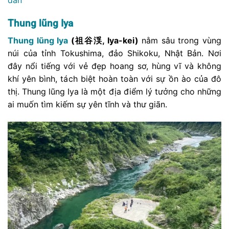
dẫn
Thung lũng Iya
Thung lũng Iya
(祖谷渓, Iya-kei)
nằm sâu trong vùng
núi của tỉnh Tokushima, đảo Shikoku, Nhật Bản. Nơi
đây nổi tiếng với vẻ đẹp hoang sơ, hùng vĩ và không
khí yên bình, tách biệt hoàn toàn với sự ồn ào của đô
thị. Thung lũng Iya là một địa điểm lý tưởng cho những
ai muốn tìm kiếm sự yên tĩnh và thư giãn.