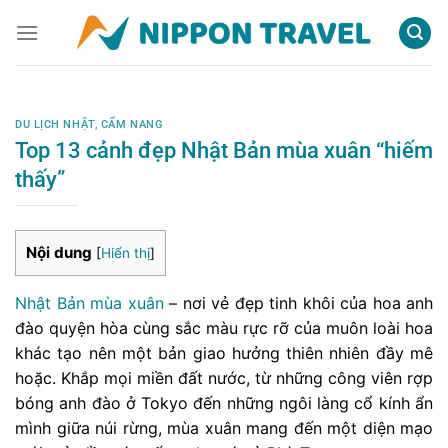
Chuyển
đến
nội
dung
DU LỊCH NHẬT
,
CẨM NANG
Top 13 cảnh đẹp Nhật Bản mùa xuân “hiếm
thấy”
Nội dung
[
Hiển thị
]
Nhật Bản mùa xuân
– nơi vẻ đẹp tinh khôi của hoa anh
đào quyện hòa cùng sắc màu rực rỡ của muôn loài hoa
khác tạo nên một bản giao hưởng thiên nhiên đầy mê
hoặc. Khắp mọi miền đất nước, từ những công viên rợp
bóng anh đào ở Tokyo đến những ngôi làng cổ kính ẩn
mình giữa núi rừng, mùa xuân mang đến một diện mạo