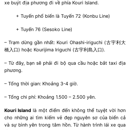
xe buýt địa phương đi về phía Kouri Island.
+ Tuyến phổ biến là Tuyến 72 (Konbu Line)
+ Tuyến 76 (Sesoko Line)
– Trạm dừng gần nhất: Kouri Ohashi-iriguchi (古宇利大
橋入口) hoặc Kourijima Iriguchi (古宇利島入口).
– Từ đây, bạn sẽ phải đi bộ qua cầu hoặc bắt taxi địa
phương.
– Tổng thời gian: Khoảng 3-4 giờ.
– Tổng chi phí: Khoảng 1.500 – 2.500 yên.
Kouri Island
là một điểm đến không thể tuyệt vời hơn
cho những ai tìm kiếm vẻ đẹp nguyên sơ của biển cả
và sự bình yên trong tâm hồn. Từ hành trình lái xe qua