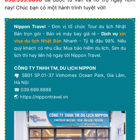
nay! Chúc bạn có một hành trình tuyệt vời!
Nippon Travel
- Đơn vị tổ chức Tour du lịch Nhật
Bản trọn gói - Bán vé máy bay giá rẻ -
Dịch vụ
xin
visa du lịch Nhật Bản
Nhanh - Tỷ lệ đậu 98%. Nếu
quý khách có nhu cầu: Mua bảo hiểm du lịch, Sim du
lịch thì hay liên hệ ngay tới Nippon Travel.
CÔNG TY TNHH TM, DU LỊCH NIPPON
🏘 SB01 SP.01-37 Vinhomes Ocean Park, Gia Lâm,
Hà Nội
☎ 039.699.8888
🌏 https://nippontravel.vn