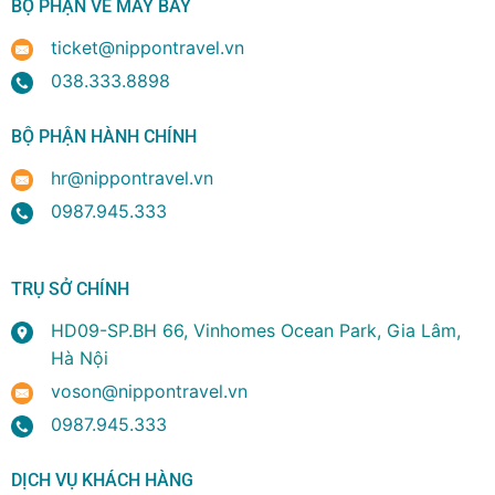
BỘ PHẬN VÉ MÁY BAY
ticket@nippontravel.vn
038.333.8898
BỘ PHẬN HÀNH CHÍNH
hr@nippontravel.vn
0987.945.333
TRỤ SỞ CHÍNH
HD09-SP.BH 66, Vinhomes Ocean Park, Gia Lâm,
Hà Nội
voson@nippontravel.vn
0987.945.333
DỊCH VỤ KHÁCH HÀNG